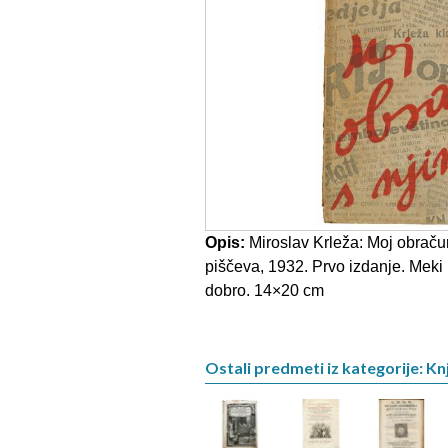
Opis:
Miroslav Krleža: Moj obraču
piščeva, 1932. Prvo izdanje. Meki k
dobro. 14×20 cm
Ostali predmeti iz kategorije: Knj