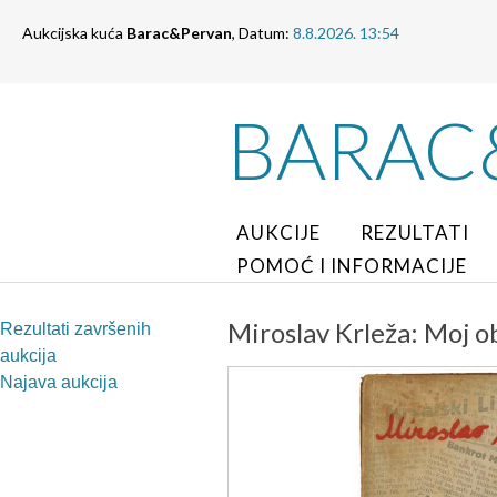
Aukcijska kuća
Barac&Pervan
, Datum:
8.8.2026. 13:54
BARAC
AUKCIJE
REZULTATI
POMOĆ I INFORMACIJE
Miroslav Krleža: Moj o
Rezultati završenih
aukcija
Najava aukcija