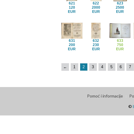
621
622
623
120
2000
2500
EUR
EUR
EUR
631
632
633
200
230
750
EUR
EUR
EUR
←
1
2
3
4
5
6
7
Pomoć i informacije
Po
©