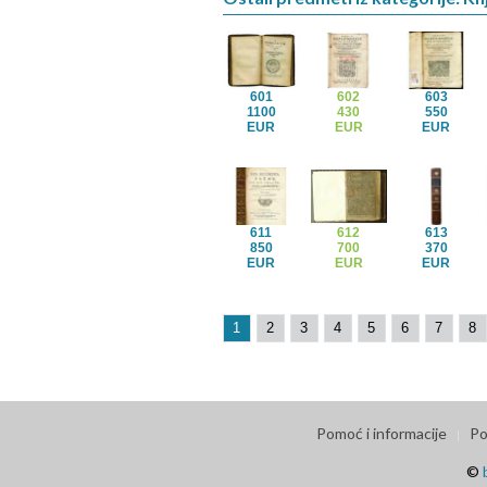
601
602
603
1100
430
550
EUR
EUR
EUR
611
612
613
850
700
370
EUR
EUR
EUR
1
2
3
4
5
6
7
8
Pomoć i informacije
Po
©