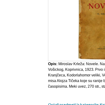
Opis:
Miroslav Krleža: Novele. Na
Vošickog, Koprivnica, 1923. Prvo i
Kranjčeca, Kodorlahomor veliki, Ve
misa Alojza Tičeka koje su ranije 
časopisima. Meki uvez, 270 str., s
Ostali predmeti iz kategorije: Kn