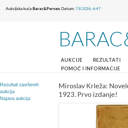
Aukcijska kuća
Barac&Pervan
, Datum:
7.8.2026. 6:47
BARAC
AUKCIJE
REZULTATI
POMOĆ I INFORMACIJE
Miroslav Krleža: Novel
Rezultati završenih
aukcija
1923. Prvo izdanje!
Najava aukcija