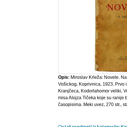
Opis:
Miroslav Krleža: Novele. Na
Vošickog, Koprivnica, 1923. Prvo i
Kranjčeca, Kodorlahomor veliki, Ve
misa Alojza Tičeka koje su ranije 
časopisima. Meki uvez, 270 str., s
Ostali predmeti iz kategorije: Kn