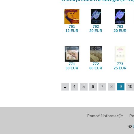
761
762
763
12 EUR
20 EUR
20 EUR
771
772
773
30 EUR
80 EUR
25 EUR
←
4
5
6
7
8
9
10
Pomoć i informacije
Po
©