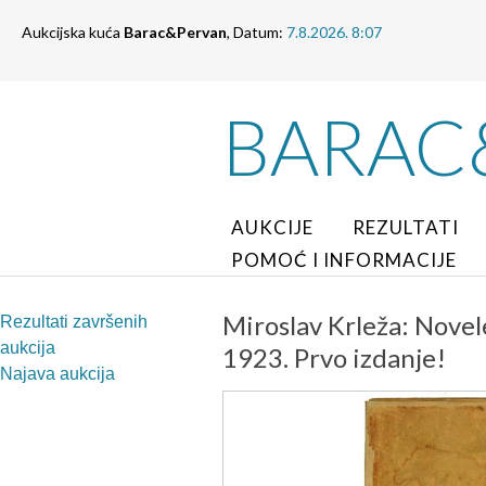
Aukcijska kuća
Barac&Pervan
, Datum:
7.8.2026. 8:07
BARAC
AUKCIJE
REZULTATI
POMOĆ I INFORMACIJE
Miroslav Krleža: Novel
Rezultati završenih
aukcija
1923. Prvo izdanje!
Najava aukcija