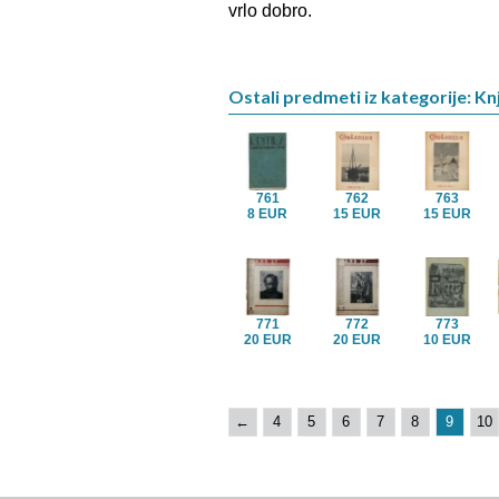
vrlo dobro.
Ostali predmeti iz kategorije: Knj
761
762
763
8 EUR
15 EUR
15 EUR
771
772
773
20 EUR
20 EUR
10 EUR
←
4
5
6
7
8
9
10