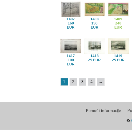
1407
1408
1409
160
150
240
EUR
EUR
EUR
1417
1418
1419
100
25 EUR
25 EUR
EUR
1
2
3
4
→
Pomoć i informacije
Po
©