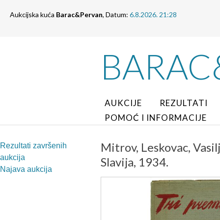
Aukcijska kuća
Barac&Pervan
, Datum:
6.8.2026. 21:28
BARAC
AUKCIJE
REZULTATI
POMOĆ I INFORMACIJE
Mitrov, Leskovac, Vasil
Rezultati završenih
aukcija
Slavija, 1934.
Najava aukcija