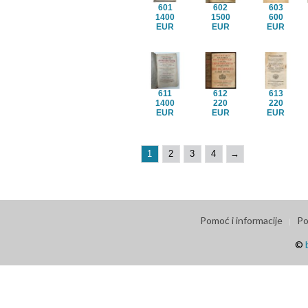
601
602
603
1400
1500
600
EUR
EUR
EUR
611
612
613
1400
220
220
EUR
EUR
EUR
1
2
3
4
→
Pomoć i informacije
Po
©