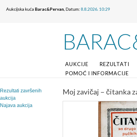
Aukcijska kuća
Barac&Pervan
, Datum:
8.8.2026. 10:29
BARAC
AUKCIJE
REZULTATI
POMOĆ I INFORMACIJE
Moj zavičaj – čitanka 
Rezultati završenih
aukcija
Najava aukcija