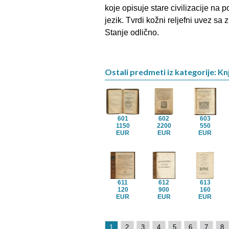
koje opisuje stare civilizacije na
jezik. Tvrdi kožni reljefni uvez sa 
Stanje odlično.
Ostali predmeti iz kategorije: Knj
601
602
603
1150
2200
550
EUR
EUR
EUR
611
612
613
120
900
160
EUR
EUR
EUR
1
2
3
4
5
6
7
8