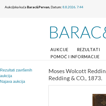
Aukcijska kuća
Barac&Pervan
, Datum:
8.8.2026. 7:44
BARAC
AUKCIJE
REZULTATI
POMOĆ I INFORMACIJE
Moses Wolcott Redding
Rezultati završenih
aukcija
Redding & CO., 1873.
Najava aukcija