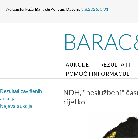
Aukcijska kuća
Barac&Pervan
, Datum:
8.8.2026. 0:31
BARAC
AUKCIJE
REZULTATI
POMOĆ I INFORMACIJE
NDH, "neslužbeni" časn
Rezultati završenih
aukcija
rijetko
Najava aukcija