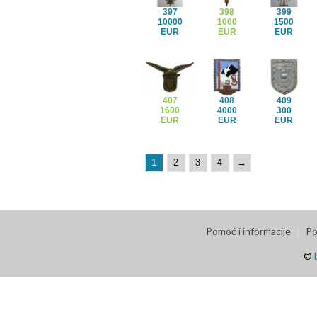
397
398
399
10000
1000
1500
EUR
EUR
EUR
407
408
409
1600
4000
300
EUR
EUR
EUR
1
2
3
4
→
Pomoć i informacije
Po
©