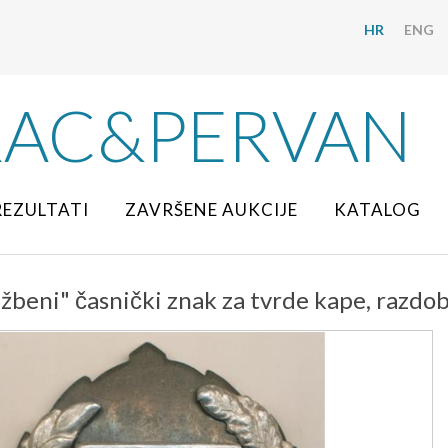
HR
ENG
RAC&PERVAN
REZULTATI
ZAVRŠENE AUKCIJE
KATALOG
beni" časnički znak za tvrde kape, razdob