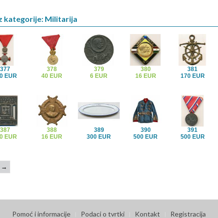
 kategorije: Militarija
377
378
379
380
381
0 EUR
40 EUR
6 EUR
16 EUR
170 EUR
387
388
389
390
391
0 EUR
16 EUR
300 EUR
500 EUR
500 EUR
→
Pomoć i informacije
Podaci o tvrtki
Kontakt
Registracija