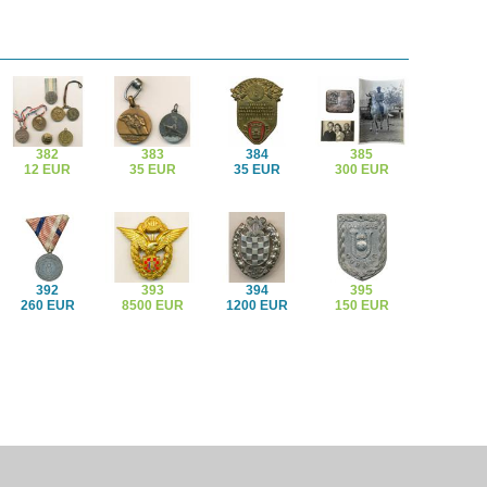
382
383
384
385
12 EUR
35 EUR
35 EUR
300 EUR
392
393
394
395
260 EUR
8500 EUR
1200 EUR
150 EUR