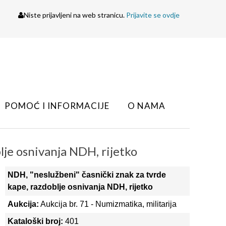
Niste prijavljeni na web stranicu.
Prijavite se ovdje
POMOĆ I INFORMACIJE
O NAMA
lje osnivanja NDH, rijetko
NDH, "neslužbeni" časnički znak za tvrde
kape, razdoblje osnivanja NDH, rijetko
Aukcija:
Aukcija br. 71 - Numizmatika, militarija
Kataloški broj:
401