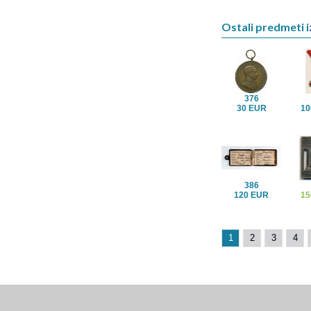
Ostali predmeti iz
376
30 EUR
10
386
120 EUR
15
1
2
3
4