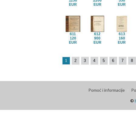
1150
2200
550
EUR
EUR
EUR
611
612
613
120
900
160
EUR
EUR
EUR
1
2
3
4
5
6
7
8
Pomoć i informacije
Po
©