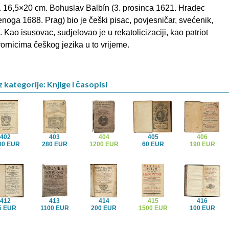
 16,5×20 cm. Bohuslav Balbín (3. prosinca 1621. Hradec
enoga 1688. Prag) bio je češki pisac, povjesničar, svećenik,
 Kao isusovac, sudjelovao je u rekatolicizaciji, kao patriot
ornicima češkog jezika u to vrijeme.
 kategorije: Knjige i časopisi
402
403
404
405
406
00 EUR
280 EUR
1200 EUR
60 EUR
190 EUR
412
413
414
415
416
5 EUR
1100 EUR
200 EUR
1500 EUR
100 EUR