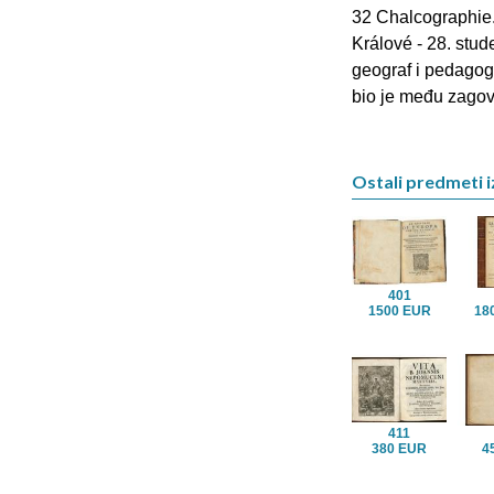
32 Chalcographie.
Králové - 28. stud
geograf i pedagog.
bio je među zagov
Ostali predmeti iz
401
1500 EUR
18
411
380 EUR
4