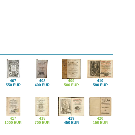
407
408
409
410
550 EUR
400 EUR
500 EUR
580 EUR
417
418
419
420
1000 EUR
700 EUR
450 EUR
150 EUR