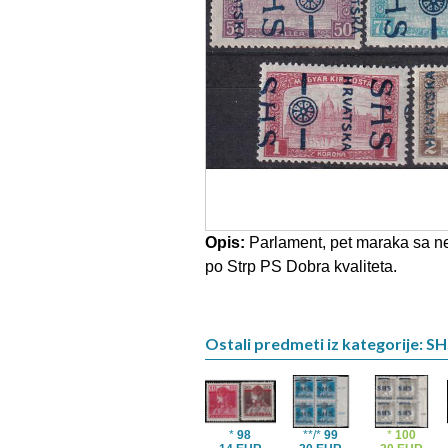
Opis:
Parlament, pet maraka sa ne
po Strp PS Dobra kvaliteta.
Ostali predmeti iz kategorije: S
*
98
**/*
99
*
100