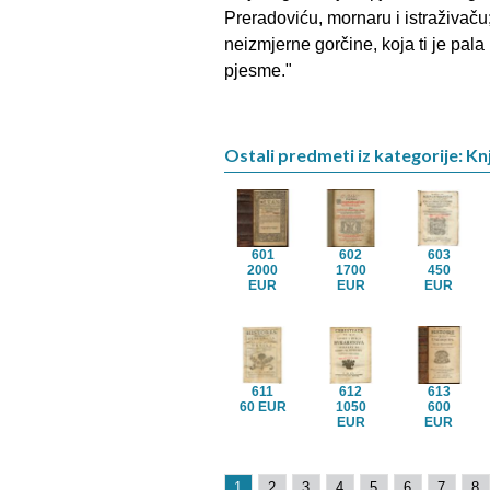
Preradoviću, mornaru i istraživaču;
neizmjerne gorčine, koja ti je pa
pjesme."
Ostali predmeti iz kategorije: Knj
601
602
603
2000
1700
450
EUR
EUR
EUR
611
612
613
60 EUR
1050
600
EUR
EUR
1
2
3
4
5
6
7
8