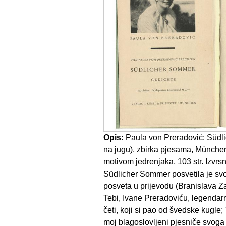
Opis:
Paula von Preradović: Südli
na jugu), zbirka pjesama, München
motivom jedrenjaka, 103 str. Izvrsn
Südlicher Sommer posvetila je svo
posveta u prijevodu (Branislava Za
Tebi, Ivane Preradoviću, legendar
četi, koji si pao od švedske kugle;
moj blagoslovljeni pjesniče svoga