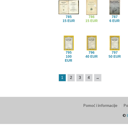
785
786
787
15 EUR
15 EUR
6 EUR
795
796
797
100
40 EUR
50 EUR
EUR
1
2
3
4
→
Pomoć i informacije
Po
©