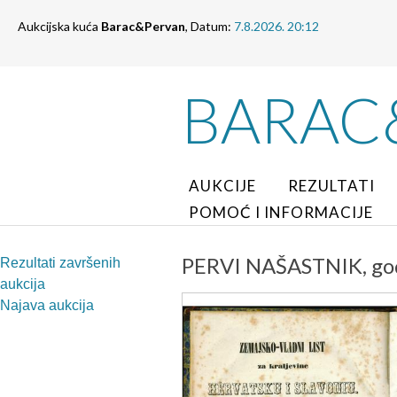
Aukcijska kuća
Barac&Pervan
, Datum:
7.8.2026. 20:12
BARAC
AUKCIJE
REZULTATI
POMOĆ I INFORMACIJE
PERVI NAŠASTNIK, go
Rezultati završenih
aukcija
Najava aukcija