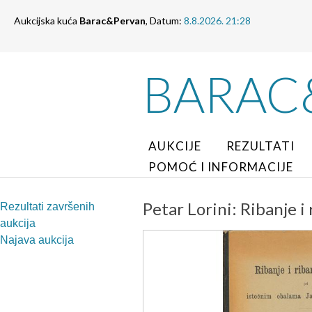
Aukcijska kuća
Barac&Pervan
, Datum:
8.8.2026. 21:28
BARAC
AUKCIJE
REZULTATI
POMOĆ I INFORMACIJE
Petar Lorini: Ribanje i
Rezultati završenih
aukcija
Najava aukcija