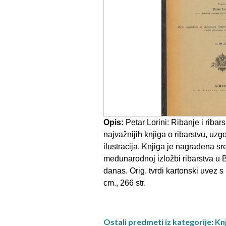
Opis:
Petar Lorini: Ribanje i riba
najvažnijih knjiga o ribarstvu, uzg
ilustracija. Knjiga je nagrađena 
međunarodnoj izložbi ribarstva u Be
danas. Orig. tvrdi kartonski uvez 
cm., 266 str.
Ostali predmeti iz kategorije: Kn