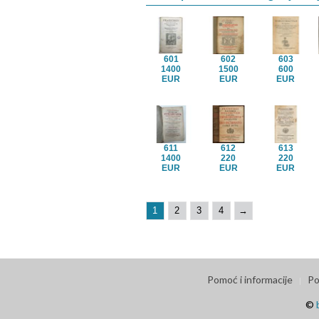
601
602
603
1400
1500
600
EUR
EUR
EUR
611
612
613
1400
220
220
EUR
EUR
EUR
1
2
3
4
→
Pomoć i informacije
Po
©