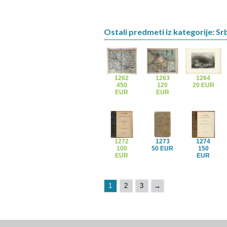
Ostali predmeti iz kategorije: Srb
1262
1263
1264
450
120
20 EUR
EUR
EUR
1272
1273
1274
100
50 EUR
150
EUR
EUR
1
2
3
→