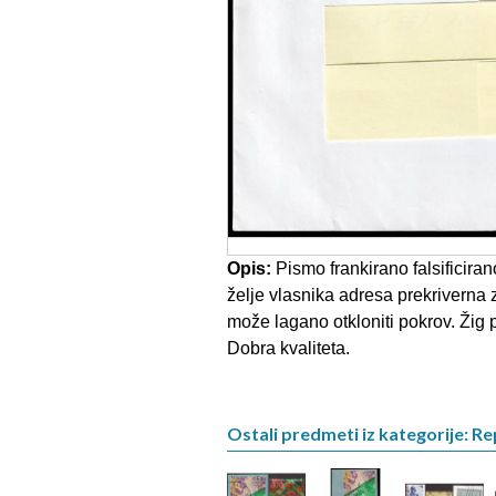
Opis:
Pismo frankirano falsificir
želje vlasnika adresa prekriverna 
može lagano otkloniti pokrov. Žig 
Dobra kvaliteta.
Ostali predmeti iz kategorije: R