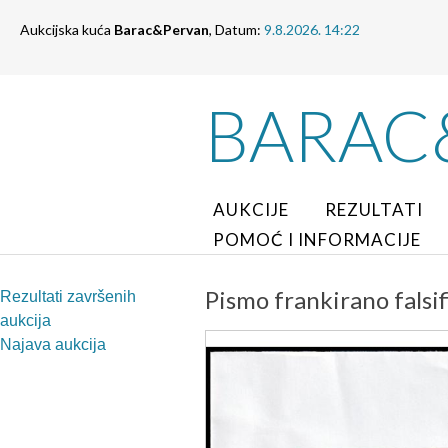
Aukcijska kuća
Barac&Pervan
, Datum:
9.8.2026. 14:22
BARAC
AUKCIJE
REZULTATI
POMOĆ I INFORMACIJE
Pismo frankirano falsi
Rezultati završenih
aukcija
Najava aukcija