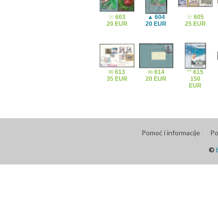
☉
603
▲
604
☉
605
20 EUR
20 EUR
25 EUR
✉
613
✉
614
**
615
35 EUR
20 EUR
150
EUR
Pomoć i informacije
Po
©