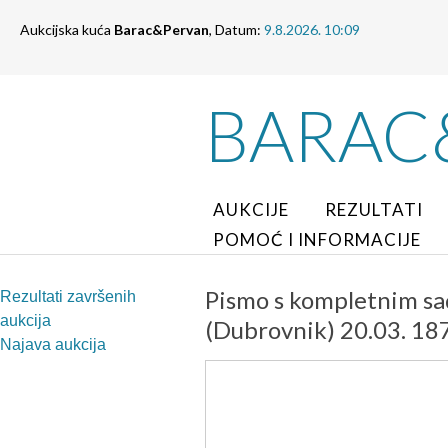
Aukcijska kuća
Barac&Pervan
, Datum:
9.8.2026. 10:09
BARAC
AUKCIJE
REZULTATI
POMOĆ I INFORMACIJE
Pismo s kompletnim s
Rezultati završenih
aukcija
(Dubrovnik) 20.03. 18
Najava aukcija