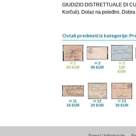
GIUDIZIO DISTRETTUALE DI CUR
Korčuli). Dolaz na poleđini. Dobra 
Ostali predmeti iz kategorije: Pre
✉
1
✉
2
✉
3
85 EUR
90 EUR
120
EUR
✉
11
✉
12
✉
13
16 EUR
20 EUR
30 EUR
Pomoć i informacije
Po