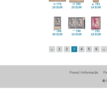
✉
779
✉
780
▲
781
20 EUR
25 EUR
14 EUR
**
789
**
790
**
791
40 EUR
10 EUR
18 EUR
←
1
2
3
4
5
6
→
Pomoć i informacije
Po
©