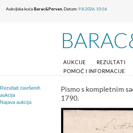
Aukcijska kuća
Barac&Pervan
, Datum:
9.8.2026. 10:56
BARAC
AUKCIJE
REZULTATI
POMOĆ I INFORMACIJE
Pismo s kompletnim sa
Rezultati završenih
aukcija
1790.
Najava aukcija