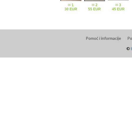
✉
1
✉
2
✉
3
30 EUR
55 EUR
45 EUR
Pomoć i informacije
Po
©