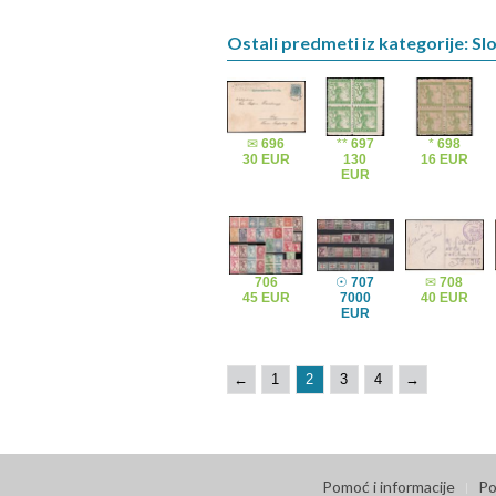
Ostali predmeti iz kategorije: Sl
✉
696
**
697
*
698
30 EUR
130
16 EUR
EUR
706
☉
707
✉
708
45 EUR
7000
40 EUR
EUR
←
1
2
3
4
→
Pomoć i informacije
Po