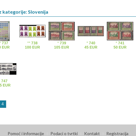
z kategorije: Slovenija
*
737
**
738
*
739
*
740
*
741
0 EUR
100 EUR
105 EUR
45 EUR
50 EUR
*
747
5 EUR
4
Pomoć i informacije
Podaci o tvrtki
Kontakt
Registracija