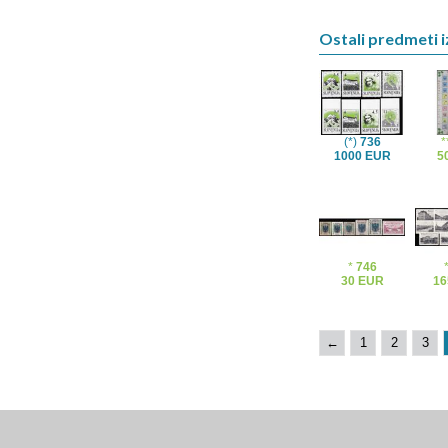
Ostali predmeti i
(*)
736
*
1000 EUR
5
*
746
30 EUR
16
←
1
2
3