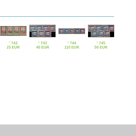
*
742
*
743
*
744
*
745
25 EUR
40 EUR
110 EUR
50 EUR