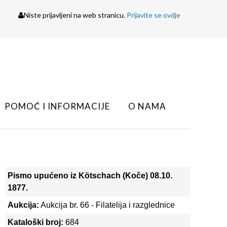
Niste prijavljeni na web stranicu.
Prijavite se ovdje
POMOĆ I INFORMACIJE
O NAMA
Pismo upućeno iz Kötschach (Koče) 08.10.
1877.
Aukcija:
Aukcija br. 66 - Filatelija i razglednice
Kataloški broj:
684