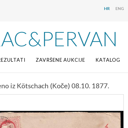
HR
ENG
RAC&PERVAN
REZULTATI
ZAVRŠENE AUKCIJE
KATALOG
no iz Kötschach (Koče) 08.10. 1877.