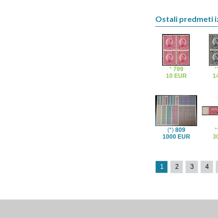
Ostali predmeti i
*
799
*
10 EUR
1
(*)
809
*
1000 EUR
3
1
2
3
4