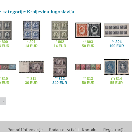
z kategorije: Kraljevina Jugoslavija
*
800
*
801
*
802
**
803
**
804
4 EUR
14 EUR
14 EUR
50 EUR
100 EUR
*
810
**
811
**
812
**
813
(*)
814
0 EUR
30 EUR
340 EUR
50 EUR
55 EUR
→
Pomoć i informacije
Podaci o tvrtki
Kontakt
Registracija