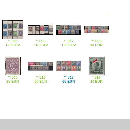
**
805
**
806
**
807
**
808
130 EUR
110 EUR
180 EUR
90 EUR
**
815
**
816
**
817
*
818
35 EUR
50 EUR
65 EUR
20 EUR