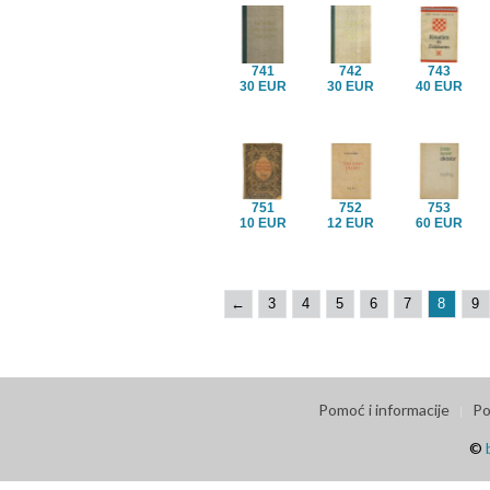
741
742
743
30 EUR
30 EUR
40 EUR
751
752
753
10 EUR
12 EUR
60 EUR
←
3
4
5
6
7
8
9
Pomoć i informacije
Po
©