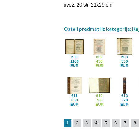
uvez, 20 str, 21x29 cm.
Ostali predmeti iz kategorije: Kn
601
602
603
1100
430
550
EUR
EUR
EUR
611
612
613
850
700
370
EUR
EUR
EUR
1
2
3
4
5
6
7
8