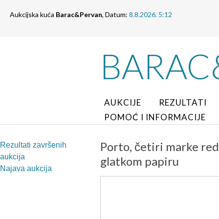
Aukcijska kuća
Barac&Pervan
, Datum:
8.8.2026. 5:12
BARAC
AUKCIJE
REZULTATI
POMOĆ I INFORMACIJE
Porto, četiri marke re
Rezultati završenih
aukcija
glatkom papiru
Najava aukcija