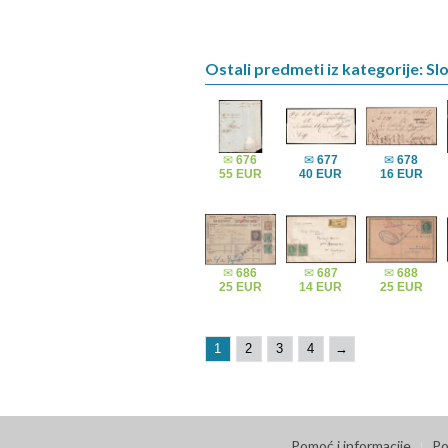
Ostali predmeti iz kategorije: Sl
✉
676
✉
677
✉
678
55 EUR
40 EUR
16 EUR
✉
686
✉
687
✉
688
25 EUR
14 EUR
25 EUR
1
2
3
4
→
Pomoć i informacije
Po