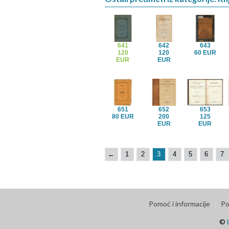
641
642
643
120
120
60 EUR
EUR
EUR
651
652
653
80 EUR
200
125
EUR
EUR
←
1
2
3
4
5
6
7
Pomoć i informacije
Po
©