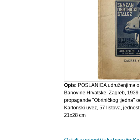
Opis:
POSLANICA udruženjima ob
Banovine Hrvatske. Zagreb, 1939
propagande "Obrtničkog tjedna" od
Kartonski uvez, 57 listova, jednostr
21x28 cm
Ostali predmeti iz kategorije: Knj