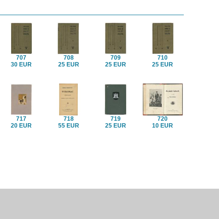
707
708
709
710
30 EUR
25 EUR
25 EUR
25 EUR
717
718
719
720
20 EUR
55 EUR
25 EUR
10 EUR