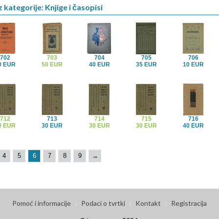
 kategorije: Knjige i časopisi
702
703
704
705
706
0 EUR
50 EUR
40 EUR
35 EUR
10 EUR
712
713
714
715
716
0 EUR
30 EUR
30 EUR
30 EUR
40 EUR
4
5
6
7
8
9
→
Pomoć i informacije
Podaci o tvrtki
Kontakt
Registracija