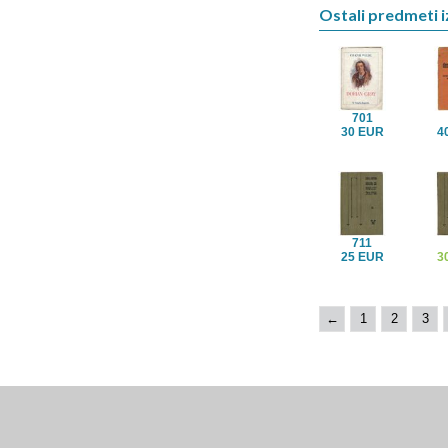
Ostali predmeti iz
701
30 EUR
4
711
25 EUR
3
←
1
2
3