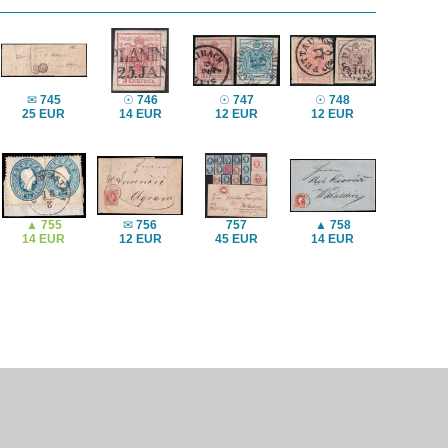
✉
745
☉
746
☉
747
☉
748
25 EUR
14 EUR
12 EUR
12 EUR
▲
755
✉
756
757
▲
758
14 EUR
12 EUR
45 EUR
14 EUR