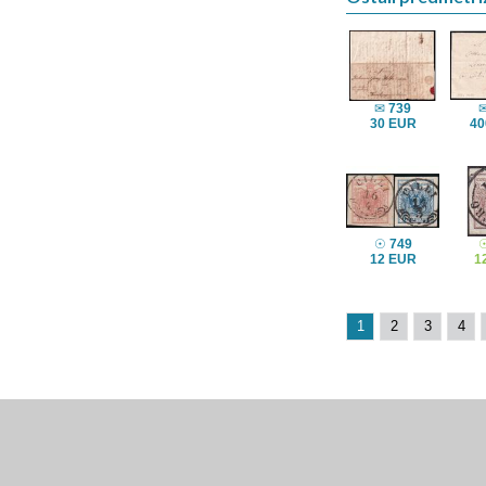
✉
739
30 EUR
40
☉
749
12 EUR
1
1
2
3
4