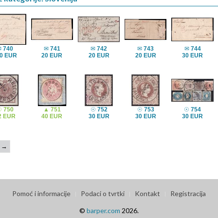
✉
740
✉
741
✉
742
✉
743
✉
744
0 EUR
20 EUR
20 EUR
20 EUR
30 EUR
☉
750
▲
751
☉
752
☉
753
☉
754
2 EUR
40 EUR
30 EUR
30 EUR
30 EUR
→
Pomoć i informacije
Podaci o tvrtki
Kontakt
Registracija
©
barper.com
2026.