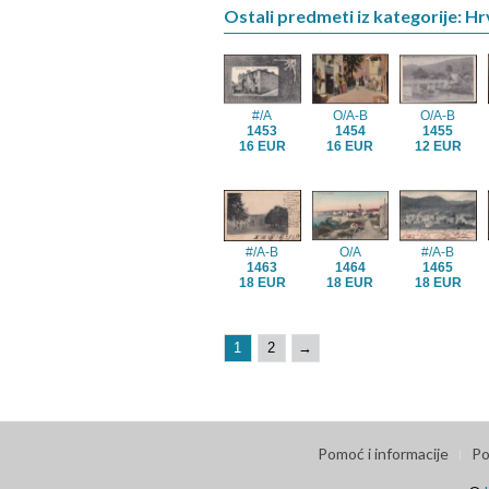
Ostali predmeti iz kategorije: H
#/A
O/A-B
O/A-B
1453
1454
1455
16 EUR
16 EUR
12 EUR
#/A-B
O/A
#/A-B
1463
1464
1465
18 EUR
18 EUR
18 EUR
1
2
→
Pomoć i informacije
Po