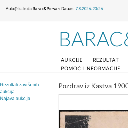
Aukcijska kuća
Barac&Pervan
, Datum:
7.8.2026. 23:26
BARAC
AUKCIJE
REZULTATI
POMOĆ I INFORMACIJE
Pozdrav iz Kastva 1900
Rezultati završenih
aukcija
Najava aukcija