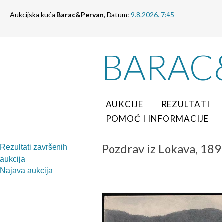
Aukcijska kuća
Barac&Pervan
, Datum:
9.8.2026. 7:45
BARAC
AUKCIJE
REZULTATI
POMOĆ I INFORMACIJE
Pozdrav iz Lokava, 189
Rezultati završenih
aukcija
Najava aukcija