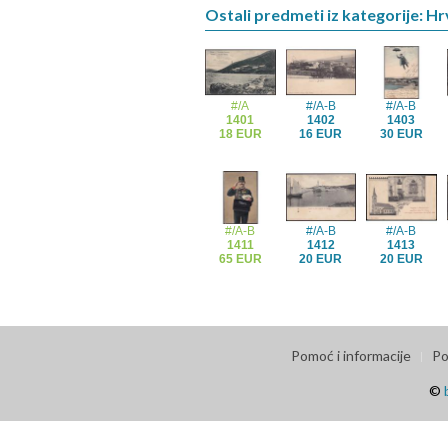
Ostali predmeti iz kategorije: H
#/A
#/A-B
#/A-B
1401
1402
1403
18 EUR
16 EUR
30 EUR
#/A-B
#/A-B
#/A-B
1411
1412
1413
65 EUR
20 EUR
20 EUR
Pomoć i informacije
Po
©