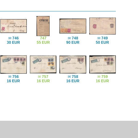
✉
746
747
✉
748
✉
749
30 EUR
55 EUR
90 EUR
50 EUR
✉
756
✉
757
✉
758
✉
759
16 EUR
16 EUR
16 EUR
16 EUR