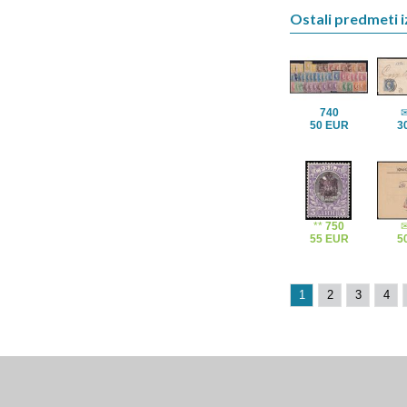
Ostali predmeti iz
740
50 EUR
3
**
750
55 EUR
5
1
2
3
4