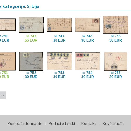
 kategorije: Srbija
✉
741
✉
742
✉
743
✉
744
✉
745
0 EUR
55 EUR
30 EUR
90 EUR
50 EUR
✉
751
✉
752
✉
753
✉
754
✉
755
0 EUR
30 EUR
30 EUR
30 EUR
30 EUR
→
Pomoć i informacije
Podaci o tvrtki
Kontakt
Registracija