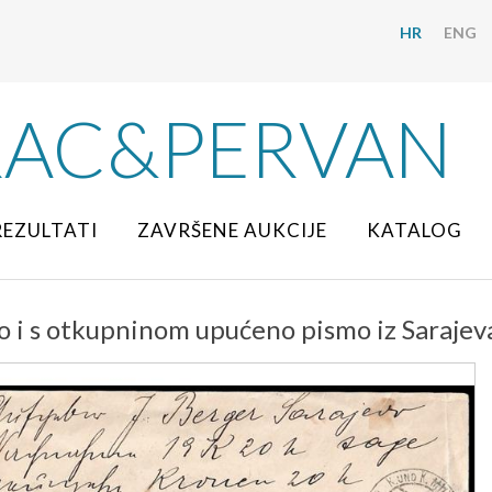
HR
ENG
RAC&PERVAN
REZULTATI
ZAVRŠENE AUKCIJE
KATALOG
 i s otkupninom upućeno pismo iz Sarajeva