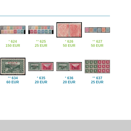
*
624
**
625
*
626
**
627
150 EUR
25 EUR
50 EUR
50 EUR
**
634
*
635
*
636
**
637
60 EUR
20 EUR
20 EUR
25 EUR