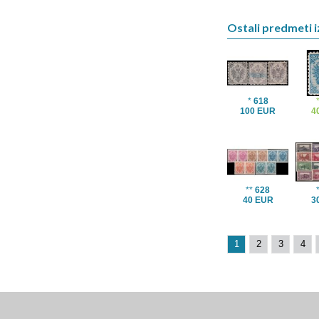
Ostali predmeti i
*
618
100 EUR
4
**
628
40 EUR
3
1
2
3
4