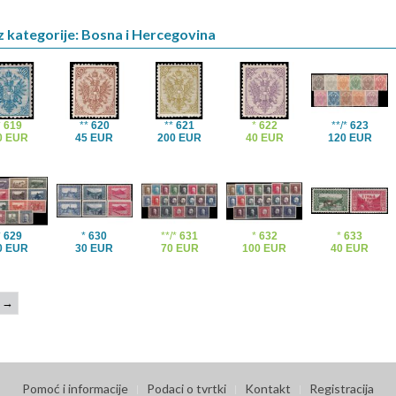
z kategorije: Bosna i Hercegovina
*
619
**
620
**
621
*
622
**/*
623
0 EUR
45 EUR
200 EUR
40 EUR
120 EUR
*
629
*
630
**/*
631
*
632
*
633
0 EUR
30 EUR
70 EUR
100 EUR
40 EUR
→
Pomoć i informacije
Podaci o tvrtki
Kontakt
Registracija