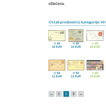
oštećena.
Ostali predmeti iz kategorije: H
✉
48
✉
49
✉
50
16 EUR
16 EUR
16 EUR
✉
58
✉
59
✉
60
12 EUR
12 EUR
25 EUR
←
1
2
3
→