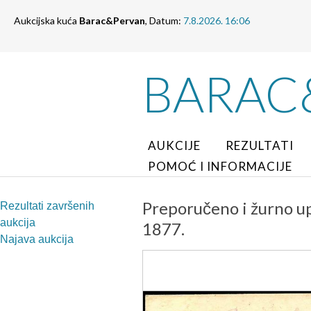
Aukcijska kuća
Barac&Pervan
, Datum:
7.8.2026. 16:06
BARAC
AUKCIJE
REZULTATI
POMOĆ I INFORMACIJE
Preporučeno i žurno u
Rezultati završenih
aukcija
1877.
Najava aukcija