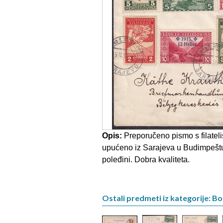
Opis:
Preporučeno pismo s filatel
upućeno iz Sarajeva u Budimpeštu
poleđini. Dobra kvaliteta.
Ostali predmeti iz kategorije: B