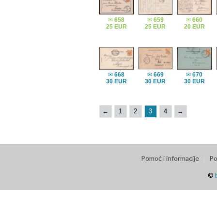
✉
658
✉
659
✉
660
25 EUR
25 EUR
20 EUR
✉
668
✉
669
✉
670
30 EUR
30 EUR
30 EUR
←
1
2
3
4
→
Pomoć i informacije
Po
©