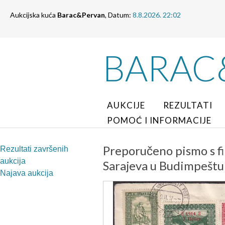
Aukcijska kuća
Barac&Pervan
, Datum:
8.8.2026. 22:02
BARAC
AUKCIJE
REZULTATI
POMOĆ I INFORMACIJE
Preporučeno pismo s f
Rezultati završenih
aukcija
Sarajeva u Budimpeštu
Najava aukcija