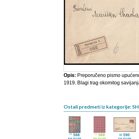
Opis:
Preporučeno pismo upućeno 
1919. Blagi trag okomitog savijanj
Ostali predmeti iz kategorije: S
**
588
**
589
✉
590