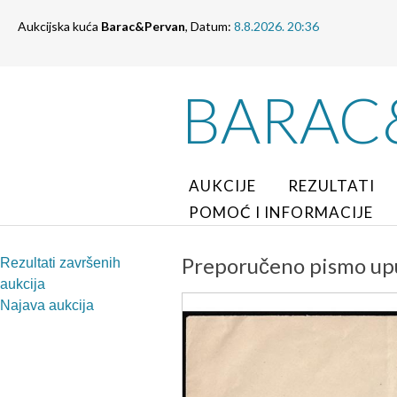
Aukcijska kuća
Barac&Pervan
, Datum:
8.8.2026. 20:36
BARAC
AUKCIJE
REZULTATI
POMOĆ I INFORMACIJE
Preporučeno pismo upu
Rezultati završenih
aukcija
Najava aukcija