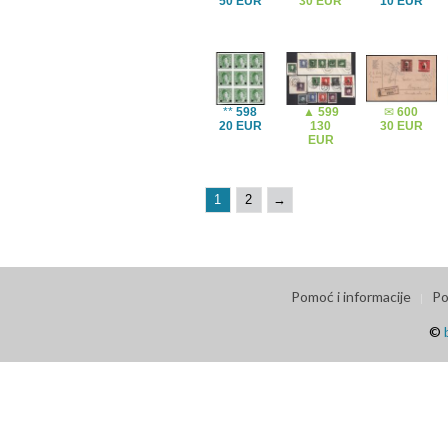
50 EUR
30 EUR
10 EUR
**
598
▲
599
✉
600
20 EUR
130
30 EUR
EUR
1
2
→
Pomoć i informacije
Po
©