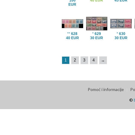
100
40 EUR
45 EUR
EUR
**
628
*
629
*
630
40 EUR
30 EUR
30 EUR
1
2
3
4
→
Pomoć i informacije
Po
©