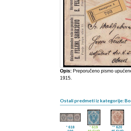
Opis:
Preporučeno pismo upućeno i
1915.
Ostali predmeti iz kategorije: B
*
618
*
619
**
620