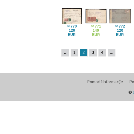
✉
770
✉
771
✉
772
120
140
120
EUR
EUR
EUR
←
1
2
3
4
→
Pomoć i informacije
Po
©