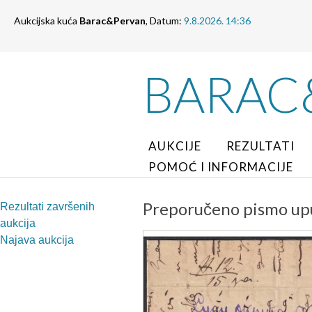
Aukcijska kuća
Barac&Pervan
, Datum:
9.8.2026. 14:36
BARAC
AUKCIJE
REZULTATI
POMOĆ I INFORMACIJE
Preporučeno pismo upu
Rezultati završenih
aukcija
Najava aukcija