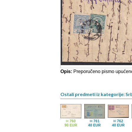
Opis:
Preporučeno pismo upućeno
Ostali predmeti iz kategorije: Srb
✉
760
✉
761
✉
762
90 EUR
40 EUR
40 EUR