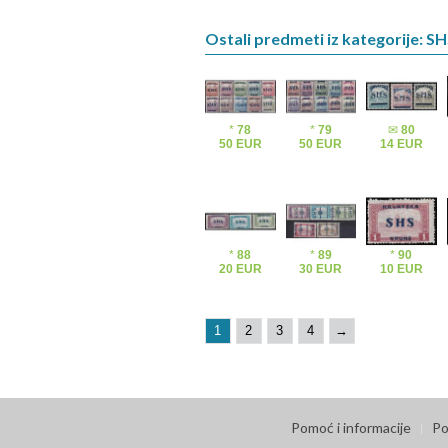
Ostali predmeti iz kategorije: S
*
78
*
79
✉
80
50 EUR
50 EUR
14 EUR
*
88
*
89
*
90
20 EUR
30 EUR
10 EUR
1
2
3
4
→
Pomoć i informacije
Po