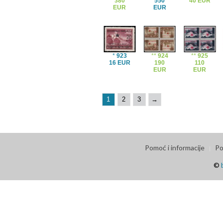
380
550
40 EUR
EUR
EUR
*
923
**
924
**
925
16 EUR
190
110
EUR
EUR
1
2
3
→
Pomoć i informacije
Po
©