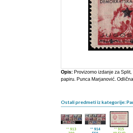
Opis:
Provizorno izdanje za Split
papiru. Punca Marjanović. Odlična 
Ostali predmeti iz kategorije: Pa
**
913
**
914
**
915