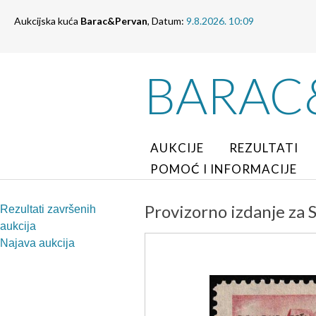
Aukcijska kuća
Barac&Pervan
, Datum:
9.8.2026. 10:09
BARAC
AUKCIJE
REZULTATI
POMOĆ I INFORMACIJE
Provizorno izdanje za 
Rezultati završenih
aukcija
Najava aukcija