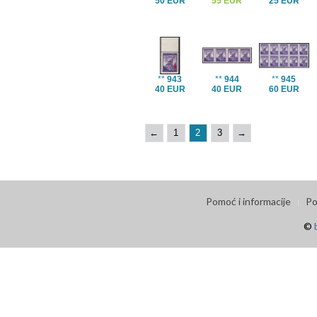
50 EUR
55 EUR
25 EUR
**
943
**
944
**
945
40 EUR
40 EUR
60 EUR
←
1
2
3
→
Pomoć i informacije
Po
©