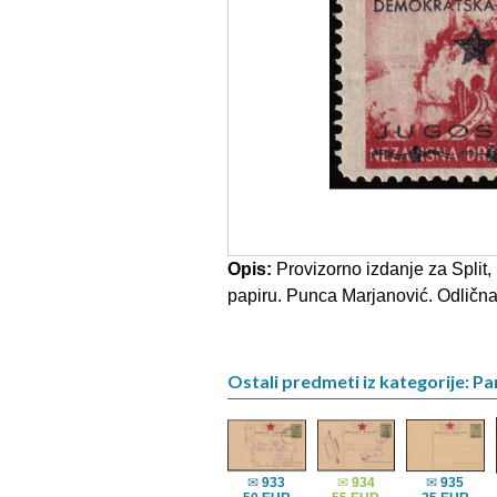
Opis:
Provizorno izdanje za Split
papiru. Punca Marjanović. Odlična 
Ostali predmeti iz kategorije: Pa
✉
933
✉
934
✉
935