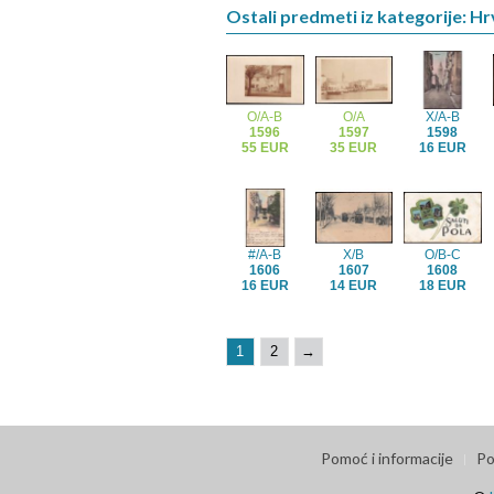
Ostali predmeti iz kategorije: Hr
O/A-B
O/A
X/A-B
1596
1597
1598
55 EUR
35 EUR
16 EUR
#/A-B
X/B
O/B-C
1606
1607
1608
16 EUR
14 EUR
18 EUR
1
2
→
Pomoć i informacije
Po