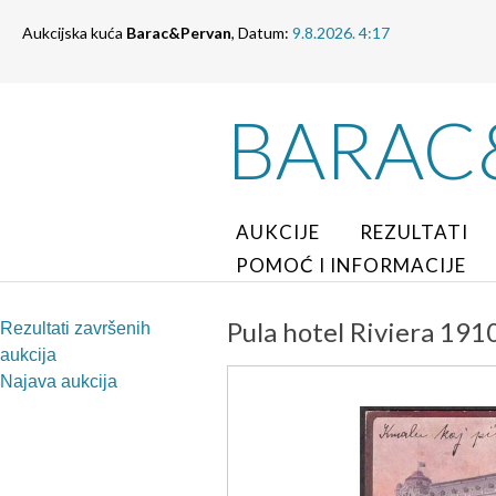
Aukcijska kuća
Barac&Pervan
, Datum:
9.8.2026. 4:17
BARAC
AUKCIJE
REZULTATI
POMOĆ I INFORMACIJE
Pula hotel Riviera 1910
Rezultati završenih
aukcija
Najava aukcija