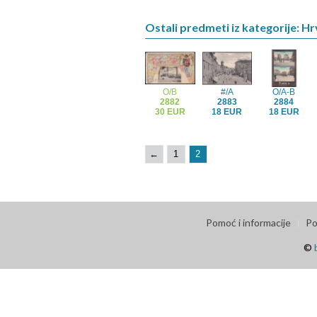
Ostali predmeti iz kategorije: H
O/B
#/A
O/A-B
2882
2883
2884
30 EUR
18 EUR
18 EUR
←
1
2
Pomoć i informacije
Po
©