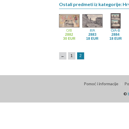
Ostali predmeti iz kategorije: H
O/B
#/A
O/A-B
2882
2883
2884
30 EUR
18 EUR
18 EUR
←
1
2
Pomoć i informacije
Po
©