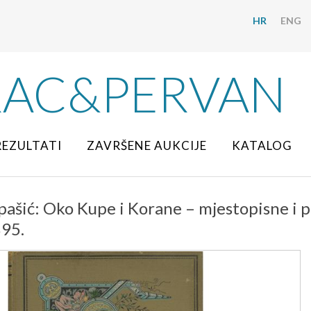
HR
ENG
RAC&PERVAN
REZULTATI
ZAVRŠENE AUKCIJE
KATALOG
pašić: Oko Kupe i Korane – mjestopisne i p
895.