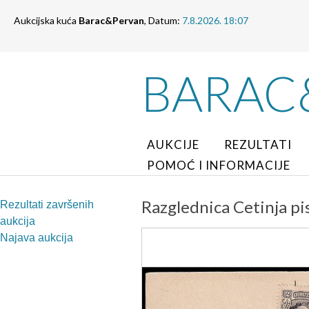
Aukcijska kuća
Barac&Pervan
, Datum:
7.8.2026. 18:07
BARAC
AUKCIJE
REZULTATI
POMOĆ I INFORMACIJE
Razglednica Cetinja pi
Rezultati završenih
aukcija
Najava aukcija