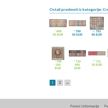
Ostali predmeti iz kategorije: C
*
699
*
700
☉
701
50 EUR
50 EUR
90 EUR
*
709
*
710
**
711
150
400
35 EUR
EUR
EUR
1
2
→
Pomoć i informacije
Po