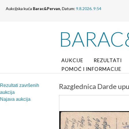
Aukcijska kuća
Barac&Pervan
, Datum:
9.8.2026. 9:54
BARAC
AUKCIJE
REZULTATI
POMOĆ I INFORMACIJE
Razglednica Darde upu
Rezultati završenih
aukcija
Najava aukcija