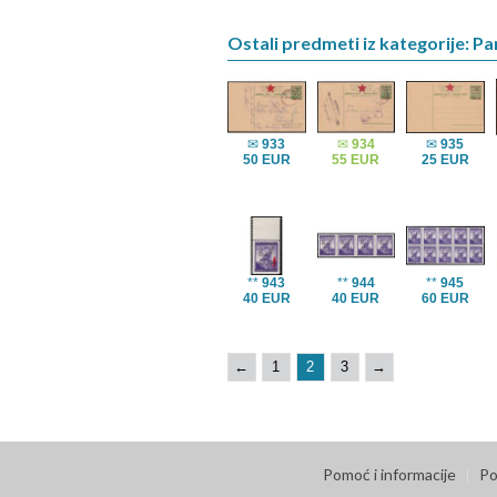
Ostali predmeti iz kategorije: Pa
✉
933
✉
934
✉
935
50 EUR
55 EUR
25 EUR
**
943
**
944
**
945
40 EUR
40 EUR
60 EUR
←
1
2
3
→
Pomoć i informacije
Po