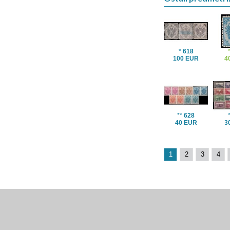
*
618
100 EUR
4
**
628
40 EUR
3
1
2
3
4