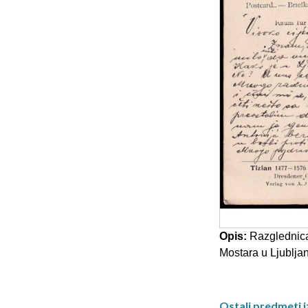
Opis:
Razglednica
Mostara u Ljubljan
Ostali predmeti i