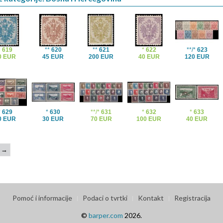
*
619
**
620
**
621
*
622
**/*
623
0 EUR
45 EUR
200 EUR
40 EUR
120 EUR
*
629
*
630
**/*
631
*
632
*
633
0 EUR
30 EUR
70 EUR
100 EUR
40 EUR
→
Pomoć i informacije
Podaci o tvrtki
Kontakt
Registracija
©
barper.com
2026.