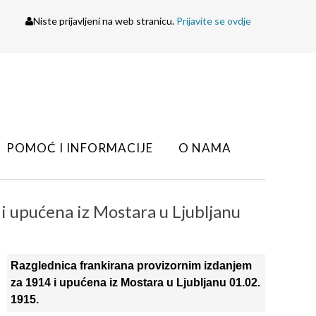
Niste prijavljeni na web stranicu.
Prijavite se ovdje
POMOĆ I INFORMACIJE
O NAMA
i upućena iz Mostara u Ljubljanu
Razglednica frankirana provizornim izdanjem
za 1914 i upućena iz Mostara u Ljubljanu 01.02.
1915.