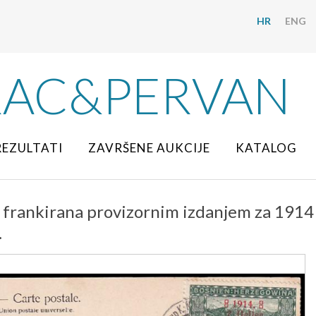
HR
ENG
RAC&PERVAN
REZULTATI
ZAVRŠENE AUKCIJE
KATALOG
 frankirana provizornim izdanjem za 1914 
.