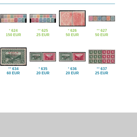
*
624
**
625
*
626
**
627
150 EUR
25 EUR
50 EUR
50 EUR
**
634
*
635
*
636
**
637
60 EUR
20 EUR
20 EUR
25 EUR