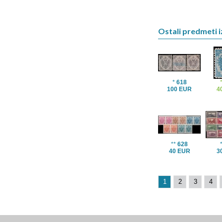
Ostali predmeti i
*
618
100 EUR
4
**
628
40 EUR
3
1
2
3
4