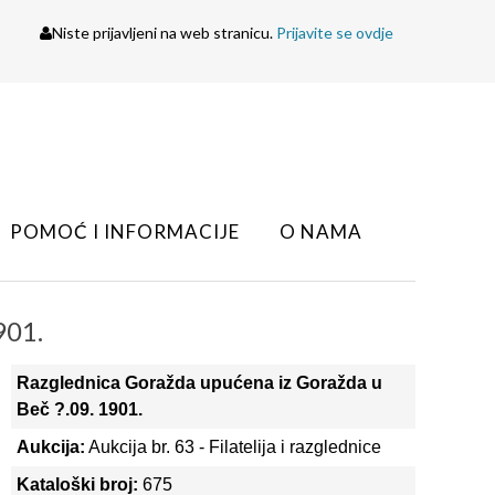
Niste prijavljeni na web stranicu.
Prijavite se ovdje
POMOĆ I INFORMACIJE
O NAMA
901.
Razglednica Goražda upućena iz Goražda u
Beč ?.09. 1901.
Aukcija:
Aukcija br. 63 - Filatelija i razglednice
Kataloški broj:
675