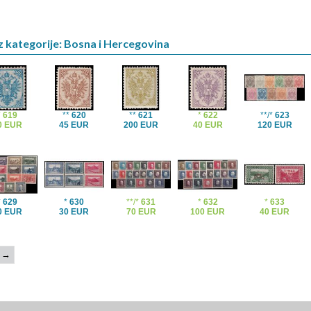
z kategorije: Bosna i Hercegovina
*
619
**
620
**
621
*
622
**/*
623
0 EUR
45 EUR
200 EUR
40 EUR
120 EUR
*
629
*
630
**/*
631
*
632
*
633
0 EUR
30 EUR
70 EUR
100 EUR
40 EUR
→