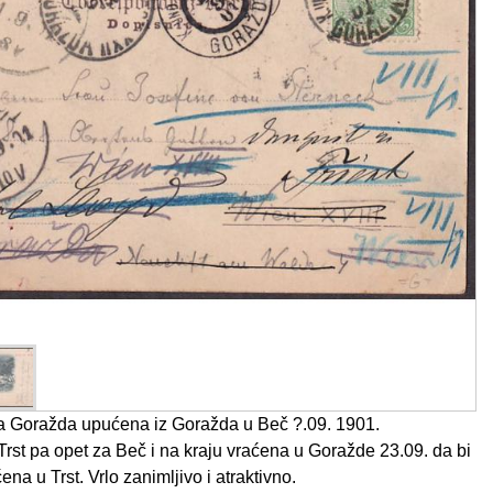
 Goražda upućena iz Goražda u Beč ?.09. 1901.
rst pa opet za Beč i na kraju vraćena u Goražde 23.09. da bi
na u Trst. Vrlo zanimljivo i atraktivno.