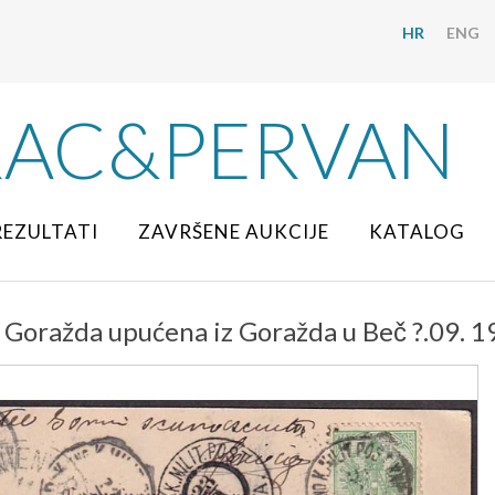
HR
ENG
RAC&PERVAN
REZULTATI
ZAVRŠENE AUKCIJE
KATALOG
 Goražda upućena iz Goražda u Beč ?.09. 1