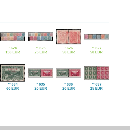
*
624
**
625
*
626
**
627
150 EUR
25 EUR
50 EUR
50 EUR
**
634
*
635
*
636
**
637
60 EUR
20 EUR
20 EUR
25 EUR