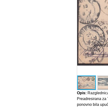
Opis:
Razglednica
Preadresirana za T
ponovno bila upuće