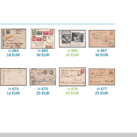
✉
664
✉
665
✉
666
✉
667
18 EUR
30 EUR
35 EUR
30 EUR
✉
674
✉
675
✉
676
✉
677
12 EUR
25 EUR
25 EUR
25 EUR