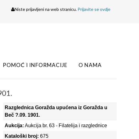
Niste prijavljeni na web stranicu.
Prijavite se ovdje
POMOĆ I INFORMACIJE
O NAMA
901.
Razglednica Goražda upućena iz Goražda u
Beč ?.09. 1901.
Aukcija:
Aukcija br. 63 - Filatelija i razglednice
Kataloški broj:
675