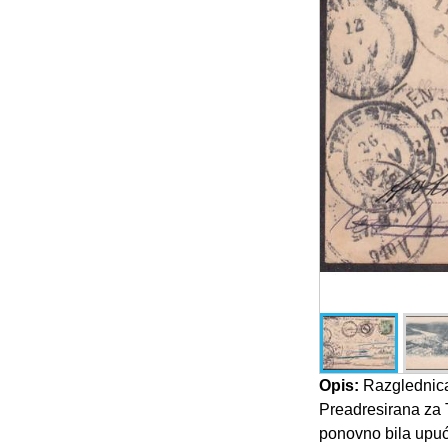
Opis:
Razglednica
Preadresirana za T
ponovno bila upuće