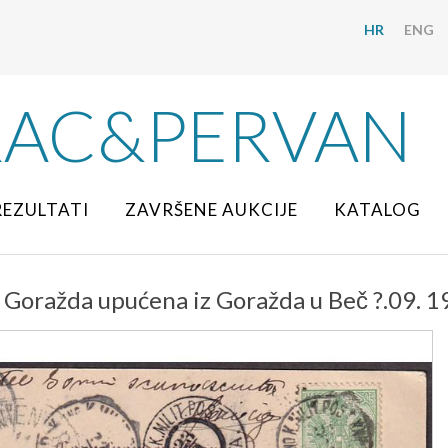
HR
ENG
RAC&PERVAN
REZULTATI
ZAVRŠENE AUKCIJE
KATALOG
 Goražda upućena iz Goražda u Beč ?.09. 1