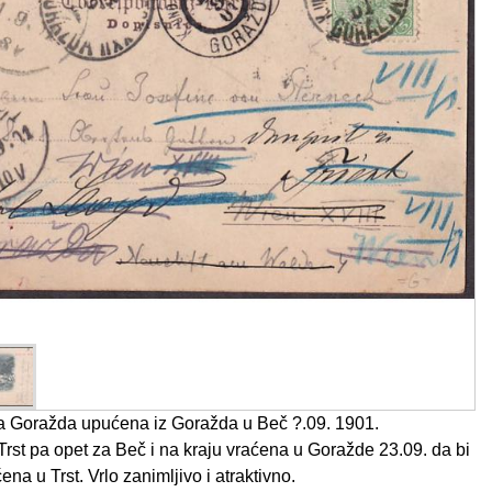
 Goražda upućena iz Goražda u Beč ?.09. 1901.
rst pa opet za Beč i na kraju vraćena u Goražde 23.09. da bi
na u Trst. Vrlo zanimljivo i atraktivno.