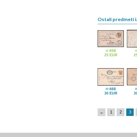
Ostali predmeti i
✉
658
25 EUR
2
✉
668
30 EUR
3
←
1
2
3