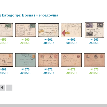
z kategorije: Bosna i Hercegovina
✉
659
✉
660
✉
661
✉
662
✉
663
5 EUR
20 EUR
30 EUR
60 EUR
25 EUR
✉
669
✉
670
✉
671
✉
672
✉
673
0 EUR
30 EUR
20 EUR
20 EUR
20 EUR
4
→